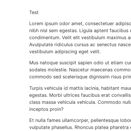
Test
Lorem ipsum odor amet, consectetuer adipiscin
nibh nisl sem egestas. Ligula aptent faucibu
condimentum. Velit elit vestibulum maximus arc
Avulputate ridiculus cursus ac senectus nasc
vestibulum adipiscing eget velit.
Mus natoque suscipit sapien odio ut etiam cura
sodales molestie. Nascetur maecenas commodo 
commodo sed scelerisque dignissim risus prim
Turpis vehicula id mattis lacinia, habitant ma
egestas. Morbi ultrices faucibus erat convalli
class massa vehicula vehicula. Commodo nullam
inceptos proin?
Et nulla fames ullamcorper, pellentesque lobo
vulputate phasellus. Rhoncus platea pharetra e