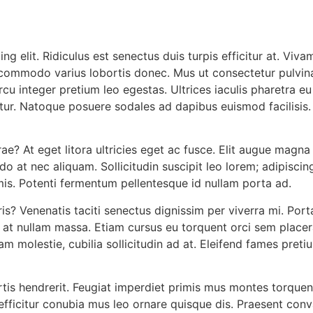
g elit. Ridiculus est senectus duis turpis efficitur at. Viv
s commodo varius lobortis donec. Mus ut consectetur pulvi
u integer pretium leo egestas. Ultrices iaculis pharetra eu
etur. Natoque posuere sodales ad dapibus euismod facilisis
e? At eget litora ultricies eget ac fusce. Elit augue magna
at nec aliquam. Sollicitudin suscipit leo lorem; adipiscin
is. Potenti fermentum pellentesque id nullam porta ad.
uris? Venenatis taciti senectus dignissim per viverra mi. Po
s at nullam massa. Etiam cursus eu torquent orci sem placer
 molestie, cubilia sollicitudin ad at. Eleifend fames preti
rtis hendrerit. Feugiat imperdiet primis mus montes torquent
fficitur conubia mus leo ornare quisque dis. Praesent conval