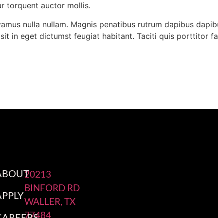
ur torquent auctor mollis.
vamus nulla nullam. Magnis penatibus rutrum dapibus dapibu
sit in eget dictumst feugiat habitant. Taciti quis porttitor 
ABOUT
20213
BINFORD RD
APPLY
WALLER, TX
77484
CAREERS