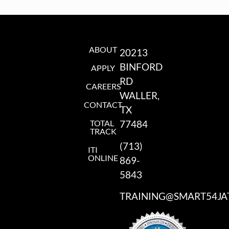
ABOUT
20213
BINFORD
APPLY
RD
CAREERS
WALLER,
CONTACT
TX
TOTAL
77484
TRACK
(713)
ITI
ONLINE
869-
5843
TRAINING@SMART54JA